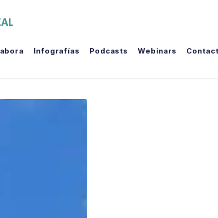
The Political Room
labora
Infografías
Podcasts
Webinars
Contac