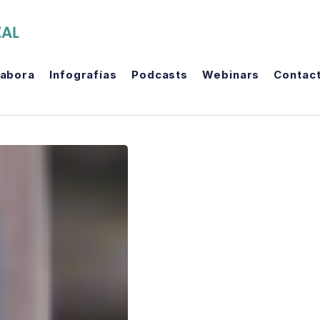
The Political Room
labora
Infografías
Podcasts
Webinars
Contac