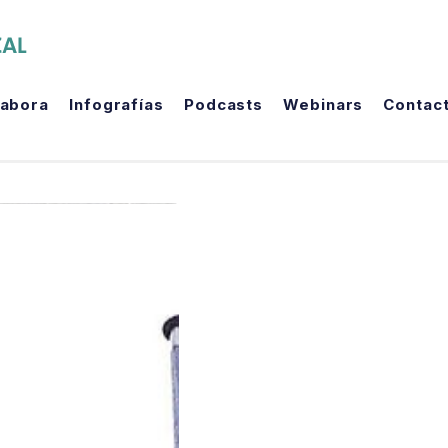
The Political Room
labora
Infografías
Podcasts
Webinars
Contac