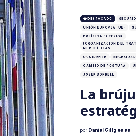
DESTACADO
SEGURID
UNIÓN EUROPEA (UE)
G
POLÍTICA EXTERIOR
(ORGANIZACIÓN DEL TRA
NORTE) OTAN
OCCIDENTE
NECESIDAD
CAMBIO DE POSTURA
U
JOSEP BORRELL
La brúju
estraté
Daniel Gil Iglesias
por