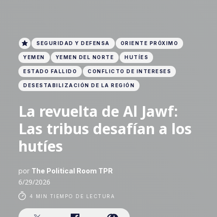
SEGURIDAD Y DEFENSA
ORIENTE PRÓXIMO
YEMEN
YEMEN DEL NORTE
HUTÍES
ESTADO FALLIDO
CONFLICTO DE INTERESES
DESESTABILIZACIÓN DE LA REGIÓN
La revuelta de Al Jawf:
Las tribus desafían a los
hutíes
por
The Political Room TPR
6/29/2026
4 MIN TIEMPO DE LECTURA