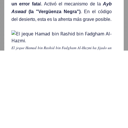
un error fata
l. Activó el mecanismo de la
Ayb
Aswad
(la "Vergüenza Negra")
. En el código
del desierto, esta es la afrenta más grave posible.
El jeque Hamad bin Rashid bin Fadgham Al-Hazmi ha fijado un
plazo a la milicia hutí para la liberación de Mira Saddam
Hussein y la devolución de sus propiedades, haciendo hincapié
en que se trata de una cuestión tribal de honor y dignidad.
Fuente:
yementdy.com
Para comprender la onda de choque, es preciso
desarmar la arquitectura social yemení.
La tribu
en Yemen no es un vestigio del pasado
.
Es un
sistema de gobierno paralelo, sofisticado y
plenamente vigente
. Su estructura es piramidal:
transita desde el núcleo familiar hacia el clan