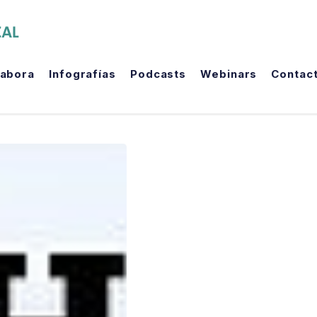
The Political Room
labora
Infografías
Podcasts
Webinars
Contac