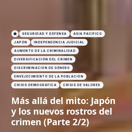
SEGURIDAD Y DEFENSA
ASIA PACÍFICO
JAPÓN
INDEPENDENCIA JUDICIAL
AUMENTO DE LA CRIMINALIDAD
DIVERSIFICACIÓN DEL CRIMEN
DISCRIMINACIÓN DE GÉNERO
ENVEJECIMIENTO DE LA POBLACIÓN
CRISIS DEMOGRÁFICA
CRISIS DE VALORES
Más allá del mito: Japón
y los nuevos rostros del
crimen (Parte 2/2)