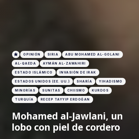
OPINIÓN
SIRIA
ABU MOHAMED AL-GOLANI
AL-QAEDA
AYMÁN AL-ZAWAHIRI
ESTADO ISLÁMICO
INVASIÓN DE IRAK
ESTADOS UNIDOS (EE. UU.)
SHARÍA
YIHADISMO
MINORÍAS
SUNITAS
CHIISMO
KURDOS
TURQUÍA
RECEP TAYYIP ERDOĞAN
Mohamed al-Jawlani, un
lobo con piel de cordero