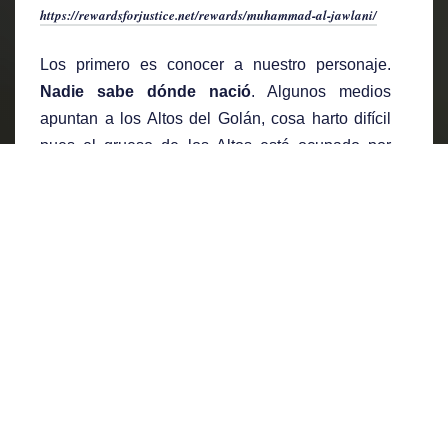
https://rewardsforjustice.net/rewards/muhammad-al-jawlani/
Los primero es conocer a nuestro personaje.
Nadie sabe dónde nació
. Algunos medios
apuntan a los Altos del Golán, cosa harto difícil
pues el grueso de los Altos está ocupado por
Israel desde 1967. Además, parece muy oportuno
para su pseudónimo "Al Jawlani" (Al Golani) que
utilizaba en Al Qaeda como nombre de guerra.
Otros dicen que nació en Deir ez Zor y que venía
de una familia de funcionarios que se trasladó a
Idlib, y otros tantos que su familia emigró de los
Altos del Golán tras la ocupación de Israel, para
más tarde acabar en Arabia Saudita...
Cada historia es más rebuscada que la anterior,
no obstante, sí hay algunas características que