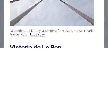
La bandera de la UE y la bandera francesa, Drapeaux, Paris,
Francia. Autor:
Luc Legay
Victoria de Le Pen
A pesar de que los sondeos favorecen a
Macron para ser reelegido, Le Pen tiene ante sus
pies la mejor oportunidad de ganar hasta la
fecha, y no sería la primera victoria
anti-
establsihment
que los sondeos fracasan
sonadamente en prever. Si Le Pen gana, el viraje
francés ultranacionalista se consolida. Las
implicaciones son vastas.