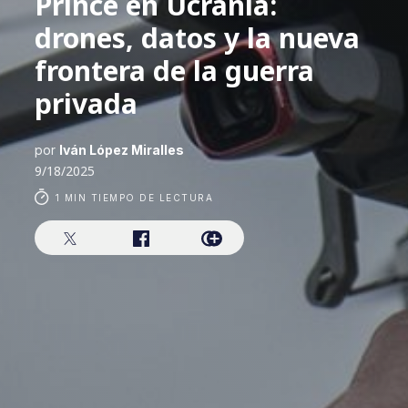
Prince en Ucrania:
drones, datos y la nueva
frontera de la guerra
privada
por
Iván López Miralles
9/18/2025
1 MIN TIEMPO DE LECTURA