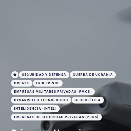
SEGURIDAD Y DEFENSA
GUERRA DE UCRANIA
DRONES
ERIK PRINCE
EMPRESAS MILITARES PRIVADAS (PMCS)
DESARROLLO TECNOLÓGICO
GEOPOLÍTICA
INTELIGENCIA (INTEL)
EMPRESAS DE SEGURIDAD PRIVADAS (PSCS)