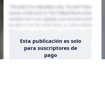
This post is for subscribers only. You don't have
access to this post on The Political Room at the
moment, but if you upgrade your account you'll
be able to see the whole thing, as well as all the
other posts in the archive! Subscribing only
takes a few seconds and will give you immediate
Esta publicación es solo
access.
para suscriptores de
pago
Regístrese ahora y actualice su cuenta para
leer la publicación y obtener acceso a la
biblioteca completa de publicaciones solo
para suscriptores de pago.
Registrarse ahora