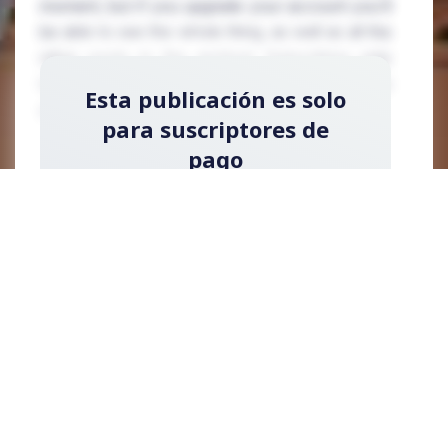
moment, but if you upgrade your account you'll
be able to see the whole thing, as well as all the
other posts in the archive! Subscribing only
takes a few seconds and will give you immediate
Esta publicación es solo
access.
para suscriptores de
pago
Regístrese ahora y actualice su cuenta para
leer la publicación y obtener acceso a la
biblioteca completa de publicaciones solo
para suscriptores de pago.
Registrarse ahora
¿Ya tienes una cuenta?
Acceder