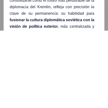
consolidarse como el rostro más perdurable de la
diplomacia del Kremlin, refleja con precisión la
clave de su permanencia: su habilidad para
fusionar la cultura diplomática soviética con la
visión de política exterior
, más centralizada y
enfocada en la seguridad,
propia de la era
Putin
.
La
diplomacia jerárquica
, el uso constante de
argumentos legales y técnicos
para respaldar
las posiciones de Rusia o su fuerte
inclinación
por plataformas multilaterales
como la ONU
han sido en gran medida los
rasgos de su
narrativa
, incluso cuando Rusia giró hacia una
postura más asertiva y, con frecuencia,
confrontativa, que presentaba a Occidente como
una fuerza que invadía la legítima esfera de