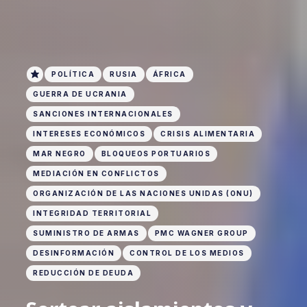
POLÍTICA
RUSIA
ÁFRICA
GUERRA DE UCRANIA
SANCIONES INTERNACIONALES
INTERESES ECONÓMICOS
CRISIS ALIMENTARIA
MAR NEGRO
BLOQUEOS PORTUARIOS
MEDIACIÓN EN CONFLICTOS
ORGANIZACIÓN DE LAS NACIONES UNIDAS (ONU)
INTEGRIDAD TERRITORIAL
SUMINISTRO DE ARMAS
PMC WAGNER GROUP
DESINFORMACIÓN
CONTROL DE LOS MEDIOS
REDUCCIÓN DE DEUDA