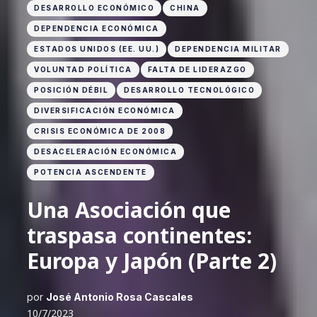
DESARROLLO ECONÓMICO
CHINA
DEPENDENCIA ECONÓMICA
ESTADOS UNIDOS (EE. UU.)
DEPENDENCIA MILITAR
VOLUNTAD POLÍTICA
FALTA DE LIDERAZGO
POSICIÓN DÉBIL
DESARROLLO TECNOLÓGICO
DIVERSIFICACIÓN ECONÓMICA
CRISIS ECONÓMICA DE 2008
DESACELERACIÓN ECONÓMICA
POTENCIA ASCENDENTE
Una Asociación que
traspasa continentes:
Europa y Japón (Parte 2)
por
José Antonio Rosa Cascales
10/7/2023