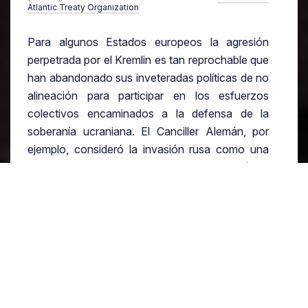
Atlantic Treaty Organization
Para algunos Estados europeos la agresión
perpetrada por el Kremlin es tan reprochable que
han abandonado sus inveteradas políticas de no
alineación para participar en los esfuerzos
colectivos encaminados a la defensa de la
soberanía ucraniana. El Canciller Alemán, por
ejemplo, consideró la invasión rusa como una
amenaza al orden internacional contemporáneo
y decidió romper con la práctica histórica de no
enviar armamento a zonas en conflicto
(Krajewski, 2022). De igual forma, Suecia y
Finlandia tomaron la determinación de proveer
material militar al ejército ucraniano e incluso se
encuentran debatiendo su posible ingreso a la
OTAN (Euobserver, 2022).