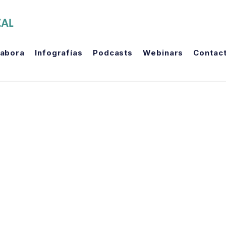
The Political Room
labora
Infografías
Podcasts
Webinars
Contac