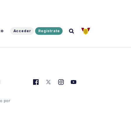
to
Acceder
Regístrate
l
do por