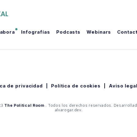
The Political Room
labora
Infografías
Podcasts
Webinars
Contac
ica de privacidad
|
Política de cookies
|
Aviso lega
23
. Todos los derechos reservados. Desarrolla
The Political Room
alvarogar.dev.