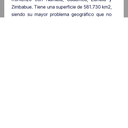
Zimbabue. Tiene una superficie de 581.730 km2,
siendo su mayor problema geográfico que no
tiene salida al mar. La capital, Gaborone, es el
centro neurálgico de su economía, siendo la
única ciudad que alberga edificios altos, al ser un
país escasamente edificado.
A nivel político, el modelo de Estado es una
República Parlamentaria, encabezada por el
Partido Democrático de Botsuana desde su
independencia de Reino Unido en 1966.
Actualmente, el presidente del país es
Mokgweetsi Masisi, de ideología conservadora-
liberal.
Adentrándonos en su economía, destaca el
sector agrícola, y sobretodo, ganadero, como
en la mayoría de países africanos. Sin embargo,