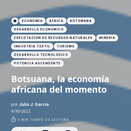
ECONOMÍA
ÁFRICA
BOTSWANA
DESARROLLO ECONÓMICO
EXPLOTACIÓN DE RECURSOS NATURALES
MINERÍA
INDUSTRIA TEXTIL
TURISMO
DESARROLLO TECNOLÓGICO
POTENCIA ASCENDENTE
Botsuana, la economía
africana del momento
por
Julio J. García
9/30/2022
3 MIN TIEMPO DE LECTURA