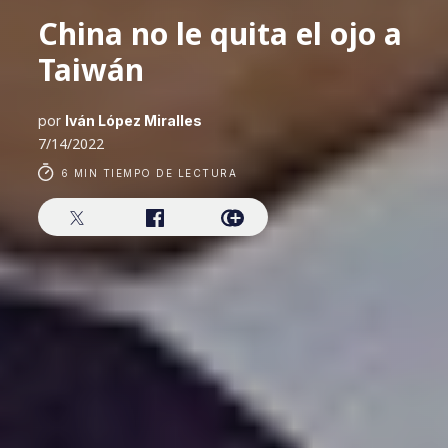
China no le quita el ojo a
Taiwán
por
Iván López Miralles
7/14/2022
6 MIN TIEMPO DE LECTURA