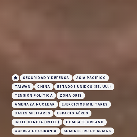
SEGURIDAD Y DEFENSA
ASIA PACÍFICO
TAIWÁN
CHINA
ESTADOS UNIDOS (EE. UU.)
TENSIÓN POLÍTICA
ZONA GRIS
AMENAZA NUCLEAR
EJERCICIOS MILITARES
BASES MILITARES
ESPACIO AÉREO
INTELIGENCIA (INTEL)
COMBATE URBANO
GUERRA DE UCRANIA
SUMINISTRO DE ARMAS