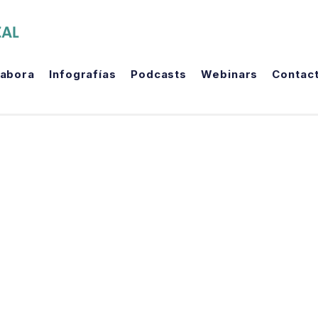
The Political Room
labora
Infografías
Podcasts
Webinars
Contac