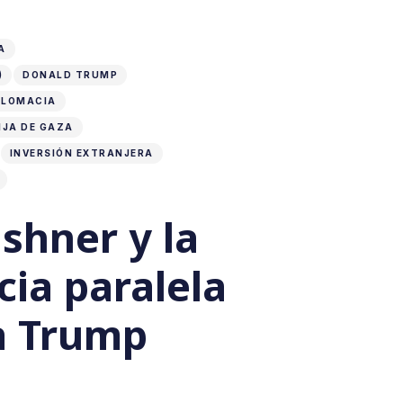
A
)
DONALD TRUMP
PLOMACIA
NJA DE GAZA
INVERSIÓN EXTRANJERA
shner y la
ia paralela
ra Trump