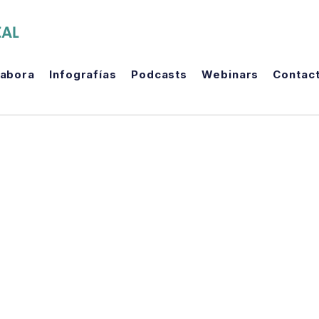
The Political Room
labora
Infografías
Podcasts
Webinars
Contac