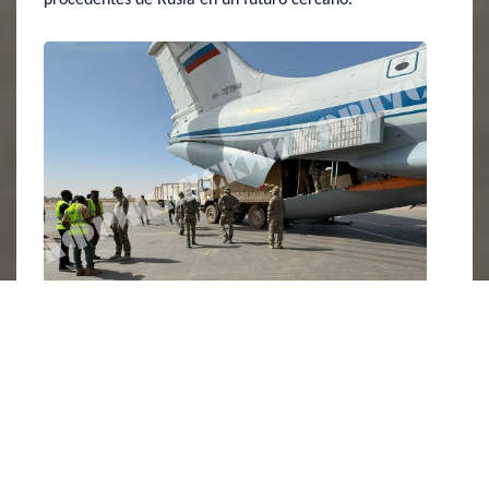
Un contingente de personal militar ruso bajo la marca de
“Cuerpo de África” fue visto en Burkina Faso. Fuente:
Telegram
“Cuerpo de África”
El 7 de noviembre, días antes de la llegada de los
soldados rusos, una delegación de Burkina Faso
encabezada por el General Kassoum Coulibaly viajó a