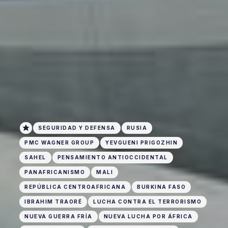
SEGURIDAD Y DEFENSA
RUSIA
PMC WAGNER GROUP
YEVGUENI PRIGOZHIN
SAHEL
PENSAMIENTO ANTIOCCIDENTAL
PANAFRICANISMO
MALI
REPÚBLICA CENTROAFRICANA
BURKINA FASO
IBRAHIM TRAORÉ
LUCHA CONTRA EL TERRORISMO
NUEVA GUERRA FRÍA
NUEVA LUCHA POR ÁFRICA