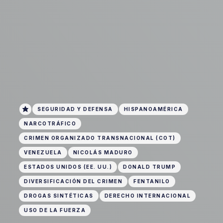
SEGURIDAD Y DEFENSA
HISPANOAMÉRICA
NARCOTRÁFICO
CRIMEN ORGANIZADO TRANSNACIONAL (COT)
VENEZUELA
NICOLÁS MADURO
ESTADOS UNIDOS (EE. UU.)
DONALD TRUMP
DIVERSIFICACIÓN DEL CRIMEN
FENTANILO
DROGAS SINTÉTICAS
DERECHO INTERNACIONAL
USO DE LA FUERZA