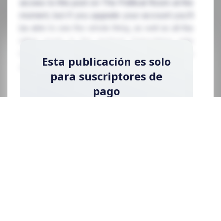
access to this post on The Political Room at the
moment, but if you upgrade your account you'll
be able to see the whole thing, as well as all the
other posts in the archive! Subscribing only
takes a few seconds and will give you immediate
Esta publicación es solo
access.
para suscriptores de
pago
Regístrese ahora y actualice su cuenta para
leer la publicación y obtener acceso a la
biblioteca completa de publicaciones solo
para suscriptores de pago.
Registrarse ahora
¿Ya tienes una cuenta?
Acceder