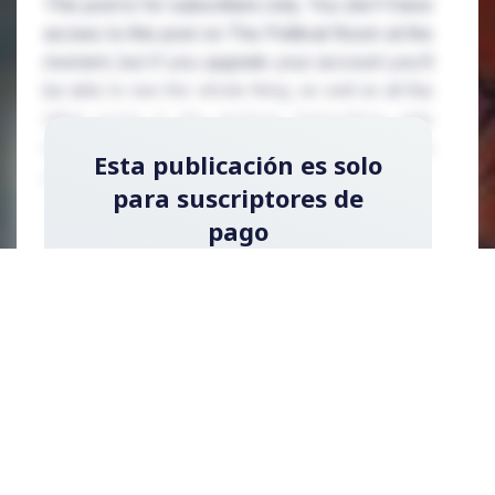
This post is for subscribers only. You don't have
access to this post on The Political Room at the
moment, but if you upgrade your account you'll
be able to see the whole thing, as well as all the
other posts in the archive! Subscribing only
takes a few seconds and will give you immediate
Esta publicación es solo
access.
para suscriptores de
pago
Regístrese ahora y actualice su cuenta para
leer la publicación y obtener acceso a la
biblioteca completa de publicaciones solo
para suscriptores de pago.
Registrarse ahora