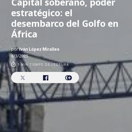
Capital soberano, poder
estratégico: el
desembarco del Golfo en
África
por
Iván López Miralles
8/3/2025
1 MIN TIEMPO DE LECTURA