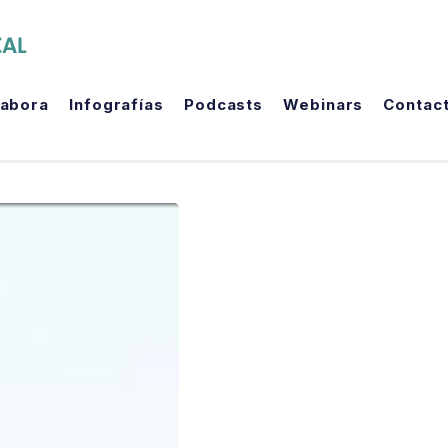
The Political Room
labora
Infografías
Podcasts
Webinars
Contac