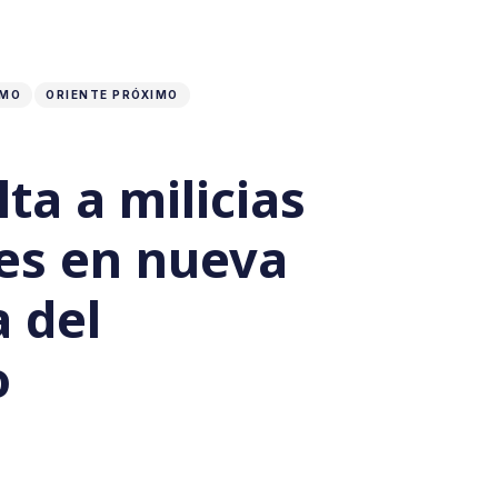
SMO
ORIENTE PRÓXIMO
lta a milicias
íes en nueva
 del
o