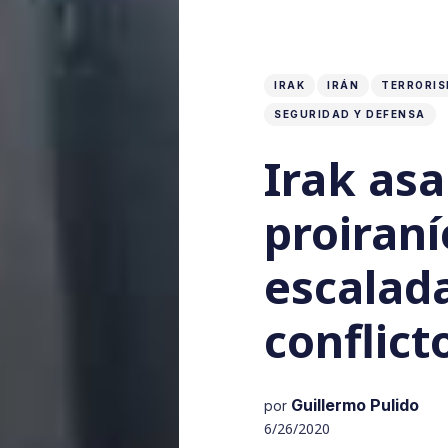
IRAK
IRÁN
TERRORI
SEGURIDAD Y DEFENSA
Irak asa
proiran
escalada
conflict
Guillermo Pulido
por
6/26/2020