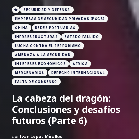
SEGURIDAD Y DEFENSA
EMPRESAS DE SEGURIDAD PRIVADAS (PSCS)
CHINA
REDES PORTUARIAS
INFRAESTRUCTURAS
ESTADO FALLIDO
LUCHA CONTRA EL TERRORISMO
AMENAZA A LA SEGURIDAD
INTERESES ECONÓMICOS
ÁFRICA
MERCENARIOS
DERECHO INTERNACIONAL
FALTA DE CONSENSO
La cabeza del dragón:
Conclusiones y desafíos
futuros (Parte 6)
por
Iván López Miralles