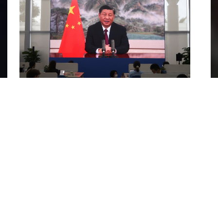
Xi propone una "iniciativa de seguridad global". Créditos:
Reuters
Las PSCs chinas están listas para desempeñar
un papel crucial en la protección de intereses en
el extranjero, con actividades potenciales que
van desde asegurar puertos y rutas de
comunicación marítima hasta recopilar
inteligencia local y facilitar operaciones de