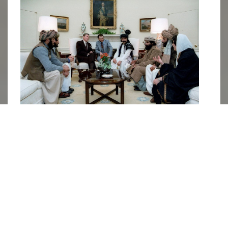
Reunión del presidente Reagan con los combatientes por la
libertad afganos para discutir las atrocidades soviéticas en
Afganistán, dos de febrero de 1982.
En la segunda parte vimos que el concepto
lanzado por Rapoport fue muy bien acogido en el
mundo académico y de think-tanks. Así,
proliferaron los artículos buscando los patrones