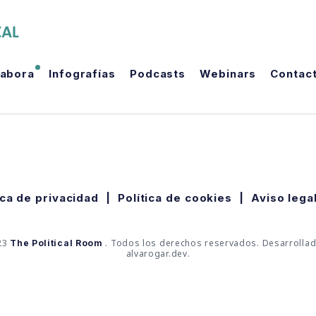
The Political Room
labora
Infografías
Podcasts
Webinars
Contac
ica de privacidad
|
Política de cookies
|
Aviso lega
23
. Todos los derechos reservados. Desarrolla
The Political Room
alvarogar.dev.